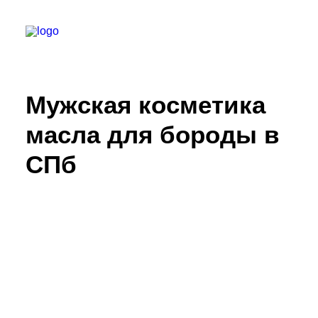
Мужская косметика
БАРБЕРШОПЫ
УСЛУГИ
масла для бороды
в
СЕРТИФИКАТЫ
СПб
КОСМЕТИКА
КОНТАКТЫ
ВАКАНСИИ
АКАДЕМИЯ БАРБЕРОВ
МОДЕЛЯМ
ФРАНШИЗА