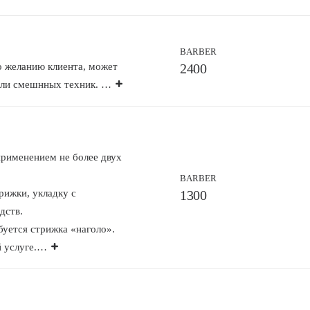
BARBER
о желанию клиента
, может
2400
или смешнных техник.
…
применением не
более двух
BARBER
рижки, укладку с
1300
дств.
буется стрижка «наголо».
 услуге.
…