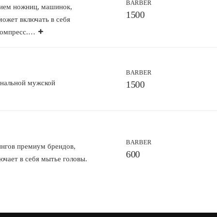
BARBER
ием ножниц,
машинок,
1500
может включать в себя
компресс.
…
BARBER
ональной
мужской
1500
BARBER
ингов премиум
брендов,
600
ючает в себя мытье головы.