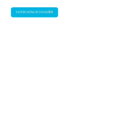
БЛОГ
ЗАПИСАТЬСЯ ОНЛАЙН
ПОЖАЛОВАТЬСЯ
МУЖСКАЯ СТРИЖКА
1700 / 2100 / 2600
60