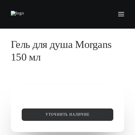
Гель для душа Morgans
БАРБЕРШОПЫ
УСЛУГИ
150 мл
СЕРТИФИКАТЫ
КОСМЕТИКА
КОНТАКТЫ
ВАКАНСИИ
АКАДЕМИЯ БАРБЕРОВ
УТОЧНИТЬ НАЛИЧИЕ
МОДЕЛЯМ
ФРАНШИЗА