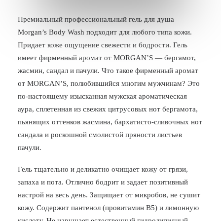
БЛОГ
Премиальный профессиональный гель для душа
Morgan’s Body Wash подходит для любого типа кожи.
ПОЖАЛОВАТЬСЯ
Придает коже ощущение свежести и бодрости. Гель
имеет фирменный аромат от MORGAN’S — бергамот,
жасмин, сандал и пачули. Что такое фирменный аромат
от MORGAN’S, полюбившийся многим мужчинам? Это
по-настоящему изысканная мужская ароматическая
аура, сплетенная из свежих цитрусовых нот бергамота,
пьянящих оттенков жасмина, бархатисто-сливочных нот
сандала и роскошной смолистой пряности листьев
пачули.
Гель тщательно и деликатно очищает кожу от грязи,
запаха и пота. Отлично бодрит и задает позитивный
настрой на весь день. Защищает от микробов, не сушит
кожу. Cодержит пантенол (провитамин B5) и лимонную
кислоту. Не нарушает естественный гидролипидный