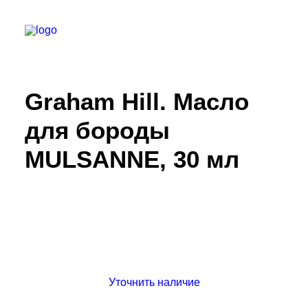
Graham Hill. Масло
БАРБЕРШОПЫ
УСЛУГИ
для бороды
СЕРТИФИКАТЫ
MULSANNE, 30 мл
КОСМЕТИКА
КОНТАКТЫ
ВАКАНСИИ
АКАДЕМИЯ БАРБЕРОВ
МОДЕЛЯМ
Уточнить наличие
ФРАНШИЗА