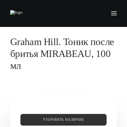
Graham Hill. Тоник после
БАРБЕРШОПЫ
УСЛУГИ
бритья MIRABEAU, 100
СЕРТИФИКАТЫ
мл
КОСМЕТИКА
КОНТАКТЫ
ВАКАНСИИ
АКАДЕМИЯ БАРБЕРОВ
МОДЕЛЯМ
УТОЧНИТЬ НАЛИЧИЕ
ФРАНШИЗА