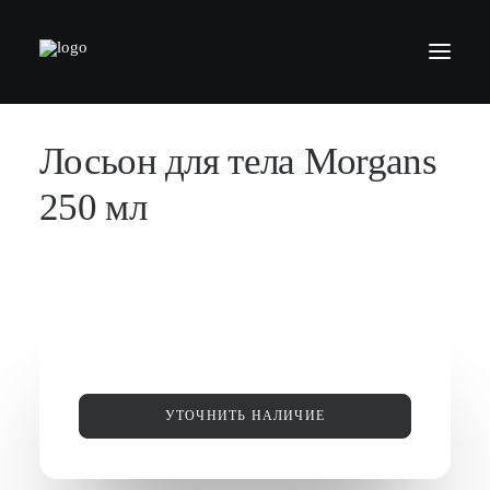
Лосьон для тела Morgans
БАРБЕРШОПЫ
УСЛУГИ
250 мл
СЕРТИФИКАТЫ
КОСМЕТИКА
КОНТАКТЫ
ВАКАНСИИ
АКАДЕМИЯ БАРБЕРОВ
УТОЧНИТЬ НАЛИЧИЕ
МОДЕЛЯМ
ФРАНШИЗА