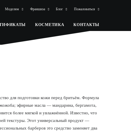
Моделям
Франшиза
Блог
Пожаловаться
РТИФИКАТЫ
КОСМЕТИКА
КОНТАКТЫ
дство для подготовки кожи перед бритьём. Формула
жожоба; эфирные масла — мандарина, бергамота,
овится более мягкой и увлажнённой. Известно, что
воей текстуры. Этот универсальный продукт —
ессиональных барберов это средство заменяет два