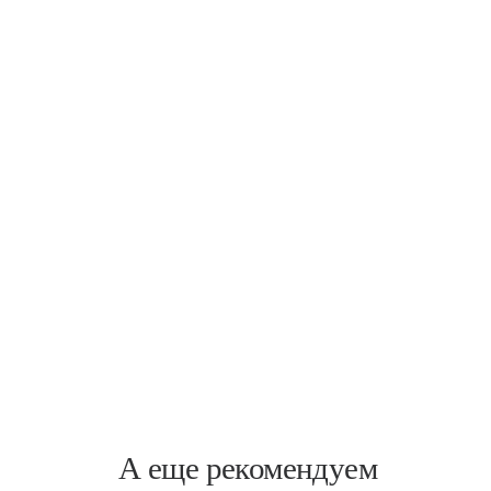
Пискаревский
Пискарёвский пр., 1
А еще рекомендуем