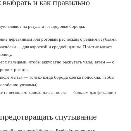
 выбрать и как правильно
ую влияют на результат и здоровье бороды.
тение деревянным или роговым расчёскам с редкими зубьями
расчёски — для короткой и средней длины. Пластик может
волосу.
верх пальцами, чтобы аккуратно распутать узлы, затем — с
резких рывков.
осле мытья — только когда борода слегка подсохла, чтобы
 особенно уязвимы).
ите несколько капель масла, после — бальзам для фиксации
и предотвращать спутывание
длинной и волнистой бороды. Разберём причины и