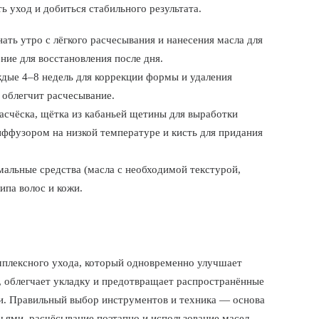
 уход и добиться стабильного результата.
ать утро с лёгкого расчесывания и нанесения масла для
ние для восстановления после дня.
дые 4–8 недель для коррекции формы и удаления
 облегчит расчесывание.
счёска, щётка из кабаньей щетины для выработки
диффузором на низкой температуре и кисть для придания
альные средства (масла с необходимой текстурой,
ипа волос и кожи.
плексного ухода, который одновременно улучшает
, облегчает укладку и предотвращает распространённые
ки. Правильный выбор инструментов и техника — основа
бьями, расчёсывание поэтапно и использование масел