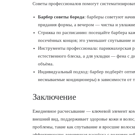
Советы профессионалов помогут систематизировать
Барбер советы борода
: барберы советуют начин
придания формы, а вечером — чистка и увлажне
Стрижка по расписанию: посещайте барбера каж
посечённых концов; это уменьшит спутывание и
Инструменты профессионала: парикмахерская ра
естественного блеска, а для укладки — фена с 
объёма.
Индивидуальный подход: барбер подберёт оптим
несмываемые кондиционеры) в зависимости от т
Заключение
Ежедневное расчесывание — ключевой элемент ком
внешний вид, поддерживает здоровье кожи и волос
проблемы, такие как спутывание и вросшие волос
эффективности: деревянная расчёска с редкими зу