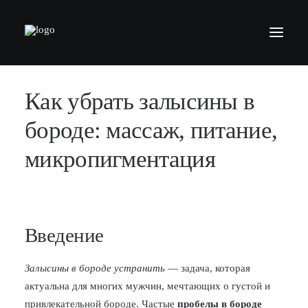
Как убрать залысины в
БАРБЕРШОПЫ
УСЛУГИ
бороде: массаж, питание,
СЕРТИФИКАТЫ
микропигментация
КОСМЕТИКА
КОНТАКТЫ
ВАКАНСИИ
Введение
АКАДЕМИЯ БАРБЕРОВ
Залысины в бороде устранить
— задача, которая
МОДЕЛЯМ
актуальна для многих мужчин, мечтающих о густой и
ФРАНШИЗА
привлекательной бороде. Частые
пробелы в бороде