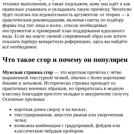
техники выполнения, а также подскажем, кому она идёт и как
правильно ухаживать и укладывать такую причёску. Читателю
будет полезна последовательность аргументов: от теории — к
практическим рекомендациям, включая советы по подбору
формы под тип лица и волос, список необходимых
инструментов и примерный план поддержания идеального
вида. Если вы ищете свежий современный образ или хотите
показать барберу конкретную референцию, здесь вы найдёте
всё необходимое.
Что такое crop и почему он популярен
Мужская стрижка crop
— это короткая причёска с чётко
выраженной текстурной челкой, обычно с более короткими
боками и затылком. Исторически стрижка приходит из
практичных военных образцов, но превратилась в модную
классику благодаря простоте укладки и аккуратному силуэту.
Основные признаки:
короткая длина сверху и на висках;
текстурированная, зачастую рваная или укороченная
челка;
возможна комбинация с градуировкой, фэйдом или
классическим твёрдым пробором.