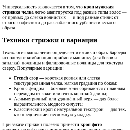
Универсальность заключается в том, что
кроп мужская
стрижка челка
легко адаптируется под разные типы волос —
от прямых до слегка волнистых — и под разные стили: от
строгого офисного до расслабленного урбанистического
образа.
Техники стрижки и вариации
Технология выполнения определяет итоговый образ. Барберы
используют комбинацию приёмов: машинку (для боков и
затылка), ножницы и филировочные ножницы для текстуры
сверху. Популярные вариации:
French crop
— короткая ровная или слегка
текстурированная челка, мягкая градация по бокам;
Кроп с фэйдом — боковые зоны сбриваются с плавным
переходом от кожи или очень короткой длины;
Асимметричный или удлинённый верх — для более
выразительного, модного силуэта;
Классический кроп с натуральной текстурой — для тех,
кто предпочитает несложную укладку.
При заказе стрижки полезно принести
кроп фото
—
конкретные референсы помогают мастеру понять желаемую