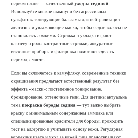
первом плане — качественный
уход за сединой
.
Используйте мягкие шампуни без агрессивных
сульфатов, тонирующие бальзамы для нейтрализации
желтизны и увлажняющие маски, чтобы седые волосы не
становились ломкими. Стрижка и укладка играют
ключевую роль: контрастные стрижки, аккуратные
височные проборы и филировка помогают сделать
переходы мягче.
Если вы склоняетесь к камуфляжу, современные техники
окрашивания предлагают естественный результат без
эффекта «маски»: постепенное тонирование,
брондирование, оттеночные гели. Для щетины актуальна
тема
покраска бороды седина
— тут важно выбрать
краску с минимальным содержанием аммиака или
специализированные красители для бороды, проходить
тест на аллергию и учитывать основу кожи. Регулярная
коррекция цвета и уход за кожей лица предотвращают