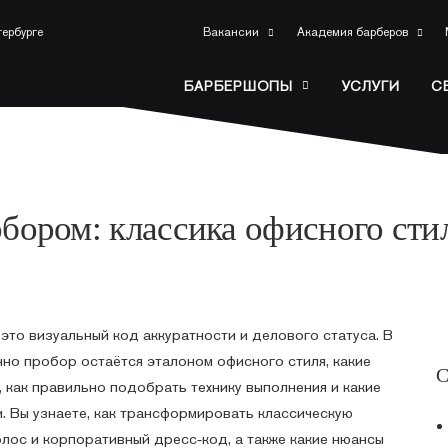
тербурге
Вакансии
Академия барберов
БАРБЕРШОПЫ
УСЛУГИ
С
бором: классика офисного сти
это визуальный код аккуратности и делового статуса. В
нно пробор остаётся эталоном офисного стиля, какие
С
 как правильно подобрать технику выполнения и какие
. Вы узнаете, как трансформировать классическую
лос и корпоративный дресс‑код, а также какие нюансы