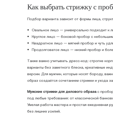
Как выбрать стрижку с про
Подбор варианта зависит от формы лица, струк
Овальное лицо — универсально подходит к л
Круглое лицо — боковой пробор с небольшим 
Квадратное лицо — мягкий пробор и чуть удл
Продолговатое лицо — низкий пробор и более
Также важно учитывать дресс‑код: строгие кор
варианты без заметного блеска, креативные ин
версии. Для мужчин, которые носят бороду, важ
образ создаётся сочетанием стрижки и ухода з
Мужские стрижки для делового образа
с пробор
под любые требования: от классической банков
Умелая работа мастера и простая ежедневная р
без лишних усилий.