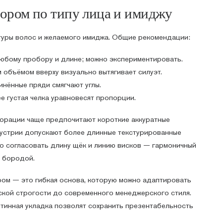
бором по типу лица и имиджу
туры волос и желаемого имиджа. Общие рекомендации:
юбому пробору и длине; можно экспериментировать.
объёмом вверху визуально вытягивает силуэт.
инённые пряди смягчают углы.
 густая челка уравновесят пропорции.
порации чаще предпочитают короткие аккуратные
дустрии допускают более длинные текстурированные
но согласовать длину щёк и линию висков — гармоничный
а бородой.
ом — это гибкая основа, которую можно адаптировать
ской строгости до современного менеджерского стиля.
утинная укладка позволят сохранить презентабельность