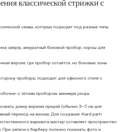
ения классической стрижки с
ссической схемы, которые подходят под разные типы
ина сверху, аккуратный боковой пробор; хорош для
нная версия, где пробор остаётся, но боковые зоны
сторону пробора; подходит для офисного стиля с
обочка» с чётким пробором, минимум ухода.
совать длину верхних прядей (обычно 3–7 см для
авный переход на висках. Для создания «hard part»
 естественного варианта мастер оставляет пространство
. При записи к барберу полезно показать фото и