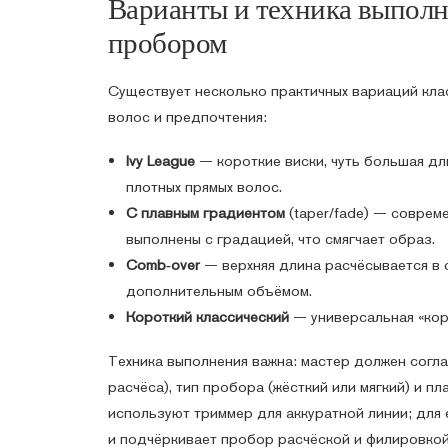
Варианты и техника выполн
пробором
Существует несколько практичных вариаций кла
волос и предпочтения:
Ivy League
— короткие виски, чуть большая дл
плотных прямых волос.
С плавным градиентом
(taper/fade) — совреме
выполнены с градацией, что смягчает образ.
Comb‑over
— верхняя длина расчёсывается в 
дополнительным объёмом.
Короткий классический
— универсальная «кор
Техника выполнения важна: мастер должен согла
расчёса), тип пробора (жёсткий или мягкий) и пл
используют триммер для аккуратной линии; для
и подчёркивает пробор расчёской и филировкой