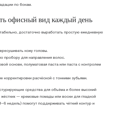
адации по бокам.
ить офисный вид каждый день
табельно, достаточно выработать простую ежедневную
ересушивать кожу головы.
по пробору для направления волос.
овой основе, полуматовая паста или паста с контролем
е корректировки расчёской с тонкими зубьями.
кстурирующие средства для объёма и более высокий
и жёстких — кремовые помады или воски для гладкой
3–6 недель) помогут поддерживать чёткий контур и