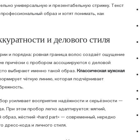
тельно универсальную и презентабельную стрижку. Текст
 профессиональный образ и хотят понимать, как
куратности и делового стиля
рии и порядка: ровная граница волос создаёт ощущение
кие причёски с пробором ассоциируются с деловой
сто выбирают именно такой образ.
Классическая мужская
ормирует чёткую линию, которая подчёркивает
брежность.
обор усиливает восприятие надёжности и серьёзности —
е. При этом пробор легко адаптируется: мягкий,
образ, жёсткий «hard part» — современный, нередко
о дресс‑кода и личного стиля.