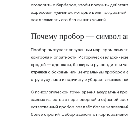
оговорить с барбером, чтобы получить действи
адресован мужчинам, которые ценят аккуратный,
поддерживать его без лишних усилий.
Почему пробор — символ ак
Пробор выступает визуальным маркером симмет
контроля и опрятности. Исторически классичес
средой — адвокаты, банкиры и руководители ча
стрижка
с боковым или центральным пробором ф
структуру лица и подчистую убирает лишнюю не
С психологической точки зрения аккуратный пр
важные качества в переговорной и офисной сред
естественный пробор создаёт более человечный 
более строгий. Выбор зависит от корпоративног