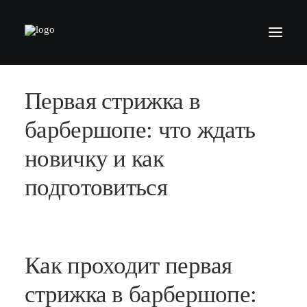
Первая стрижка в
БАРБЕРШОПЫ
УСЛУГИ
барбершопе: что ждать
СЕРТИФИКАТЫ
новичку и как
КОСМЕТИКА
подготовиться
КОНТАКТЫ
ВАКАНСИИ
АКАДЕМИЯ БАРБЕРОВ
Как проходит первая
МОДЕЛЯМ
стрижка в барбершопе:
ФРАНШИЗА