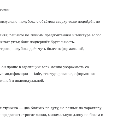
жизни:
 визуально; полубокс с объёмом сверху тоже подойдёт, но
анта; решайте по личным предпочтениям и текстуре волос.
ягчат углы; бокс подчеркнёт брутальность.
строго; полубокс даёт чуть более неформальный,
 он проще в адаптации: верх можно укорачивать со
ые модификации — fade, текстурирование, оформление
ичной и индивидуальной.
я стрижка
— два близких по духу, но разных по характеру
с предлагает строгие линии, минимальную длину по бокам и