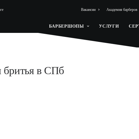
ге
Вакансии
Академия барберов
БАРБЕРШОПЫ
УСЛУГИ
СЕ
я бритья
в СПб