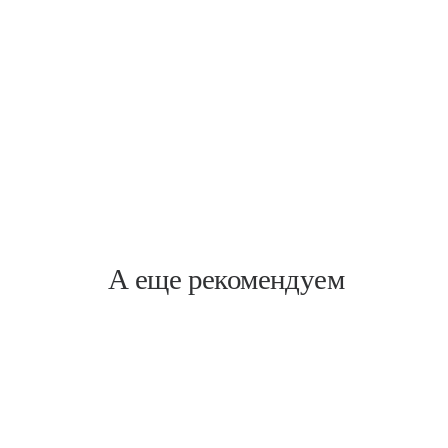
Пискаревский
Пискарёвский пр., 1
А еще рекомендуем