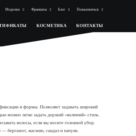
Моделям
Франшиза
Блог
Пожаловаться
РТИФИКАТЫ
КОСМЕТИКА
КОНТАКТЫ
фиксации и формы. Позволяет задавать широкий
щью можно легко задать дерзкий «колючий» стиль.
есывать волосы, если вы носите головной убор.
 бергамот, жасмин, сандал и пачули.