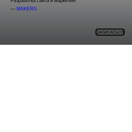
Разработка сайта и маркетинг
—
MAKERS
ЗАПИСАТЬСЯ
✌️ Познакомимся поближе?
Мы ведем соцсети и хотим быть на связи — показываем
наши работы, рассказываем о процессах, гостях,
лайфхаки. Ненавязчиво и эстетично.
Телеграм канал
/
ВК