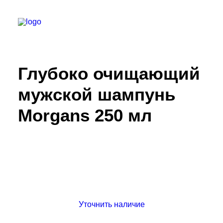
Глубоко очищающий
БАРБЕРШОПЫ
УСЛУГИ
мужской шампунь
СЕРТИФИКАТЫ
Morgans 250 мл
КОСМЕТИКА
КОНТАКТЫ
ВАКАНСИИ
АКАДЕМИЯ БАРБЕРОВ
МОДЕЛЯМ
Уточнить наличие
ФРАНШИЗА