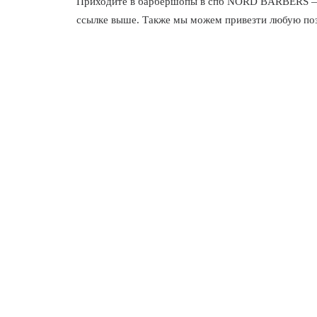
Приходите в
барбершопы в спб
NORD BARBERS — мы
ссылке выше. Также мы можем привезти любую пози