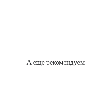
Пискаревский
Пискарёвский пр., 1
А еще рекомендуем