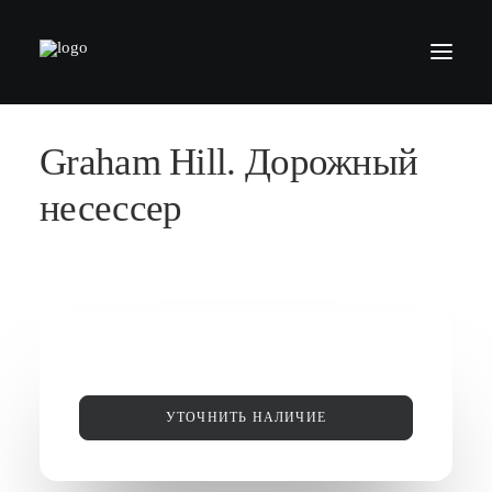
Graham Hill. Дорожный
БАРБЕРШОПЫ
УСЛУГИ
несессер
СЕРТИФИКАТЫ
КОСМЕТИКА
КОНТАКТЫ
ВАКАНСИИ
АКАДЕМИЯ БАРБЕРОВ
УТОЧНИТЬ НАЛИЧИЕ
МОДЕЛЯМ
ФРАНШИЗА