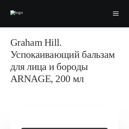
Graham Hill.
БАРБЕРШОПЫ
УСЛУГИ
Успокаивающий бальзам
СЕРТИФИКАТЫ
для лица и бороды
КОСМЕТИКА
ARNAGE, 200 мл
КОНТАКТЫ
ВАКАНСИИ
АКАДЕМИЯ БАРБЕРОВ
МОДЕЛЯМ
ФРАНШИЗА