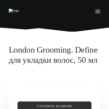
БАРБЕРШОПЫ
УСЛУГИ
London Grooming. Define
СЕРТИФИКАТЫ
для укладки волос, 50 мл
КОСМЕТИКА
КОНТАКТЫ
ВАКАНСИИ
АКАДЕМИЯ БАРБЕРОВ
МОДЕЛЯМ
УТОЧНИТЬ НАЛИЧИЕ
ФРАНШИЗА