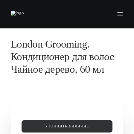
London Grooming.
БАРБЕРШОПЫ
УСЛУГИ
Кондиционер для волос
СЕРТИФИКАТЫ
Чайное дерево, 60 мл
КОСМЕТИКА
КОНТАКТЫ
ВАКАНСИИ
АКАДЕМИЯ БАРБЕРОВ
МОДЕЛЯМ
УТОЧНИТЬ НАЛИЧИЕ
ФРАНШИЗА