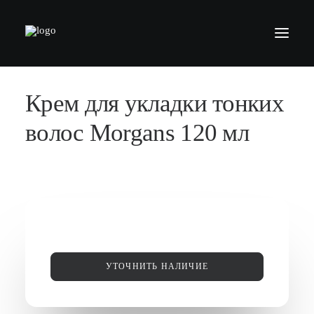
Крем для укладки тонких
БАРБЕРШОПЫ
УСЛУГИ
волос Morgans 120 мл
СЕРТИФИКАТЫ
КОСМЕТИКА
КОНТАКТЫ
ВАКАНСИИ
АКАДЕМИЯ БАРБЕРОВ
УТОЧНИТЬ НАЛИЧИЕ
МОДЕЛЯМ
ФРАНШИЗА