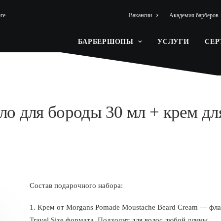
ге
Вакансии
Академия барберов
БАРБЕРШОПЫ
УСЛУГИ
СЕ
о для бороды 30 мл + крем дл
Состав подарочного набора:
1. Крем от Morgans Pomade Moustache Beard Cream — флаг
Travel Size формата. Подходит для волос любой длины.