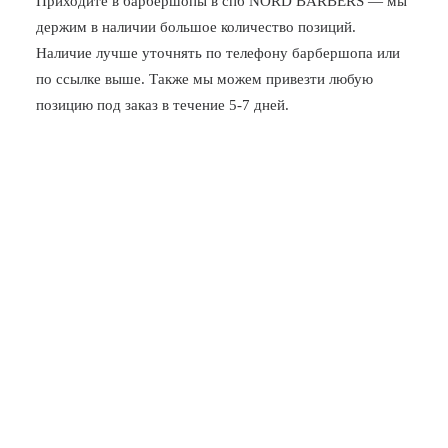
Приходите в
барбершопы в спб
NORD BARBERS — мы
держим в наличии большое количество позиций.
Наличие лучше уточнять по телефону барбершопа или
по ссылке выше. Также мы можем привезти любую
позицию под заказ в течение 5-7 дней.
Новочеркасская
Заневский, 17