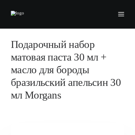
Подарочный набор
БАРБЕРШОПЫ
УСЛУГИ
матовая паста 30 мл +
СЕРТИФИКАТЫ
масло для бороды
КОСМЕТИКА
бразильский апельсин 30
КОНТАКТЫ
мл Morgans
ВАКАНСИИ
АКАДЕМИЯ БАРБЕРОВ
МОДЕЛЯМ
ФРАНШИЗА