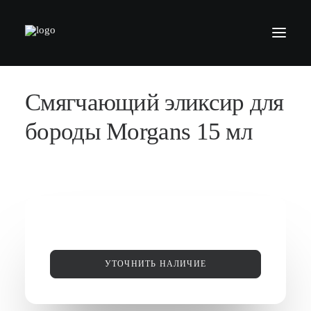
Смягчающий эликсир для
БАРБЕРШОПЫ
УСЛУГИ
бороды Morgans 15 мл
СЕРТИФИКАТЫ
КОСМЕТИКА
КОНТАКТЫ
ВАКАНСИИ
АКАДЕМИЯ БАРБЕРОВ
УТОЧНИТЬ НАЛИЧИЕ
МОДЕЛЯМ
ФРАНШИЗА