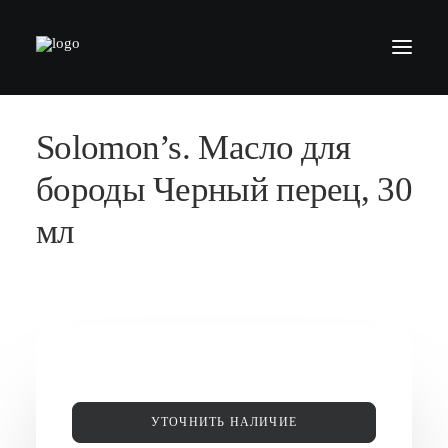
Solomon’s. Масло для
БАРБЕРШОПЫ
УСЛУГИ
бороды Черный перец, 30
СЕРТИФИКАТЫ
мл
КОСМЕТИКА
КОНТАКТЫ
ВАКАНСИИ
АКАДЕМИЯ БАРБЕРОВ
МОДЕЛЯМ
УТОЧНИТЬ НАЛИЧИЕ
ФРАНШИЗА