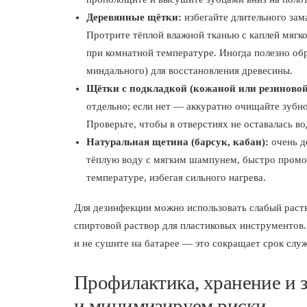
Деревянные щётки:
избегайте длительного зам
Протрите тёплой влажной тканью с каплей мягко
при комнатной температуре. Иногда полезно об
миндального) для восстановления древесины.
Щётки с подкладкой (кожаной или резиновой
отдельно; если нет — аккуратно очищайте зубно
Проверьте, чтобы в отверстиях не оставалась во
Натуральная щетина (барсук, кабан):
очень д
тёплую воду с мягким шампунем, быстро промо
температуре, избегая сильного нагрева.
Для дезинфекции можно использовать слабый раство
спиртовой раствор для пластиковых инструментов.
и не сушите на батарее — это сокращает срок слу
Профилактика, хранение и 
и минимизируем риски