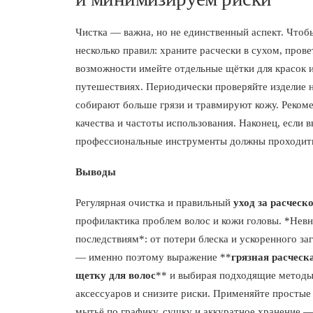
Чистка — важна, но не единственный аспект. Чтоб
несколько правил: храните расчески в сухом, пров
возможности имейте отдельные щётки для красок и
путешествиях. Периодически проверяйте изделие 
собирают больше грязи и травмируют кожу. Рекоме
качества и частоты использования. Наконец, если
профессиональные инструменты должны проходить
Выводы
Регулярная очистка и правильный
уход за расческ
профилактика проблем волос и кожи головы. *Невн
последствиям*: от потери блеска и ускоренного за
— именно поэтому выражение **
грязная расческ
щетку для волос
** и выбирая подходящие методы
аксессуаров и снизите риски. Применяйте простые
мытьё по графику, сушку и аккуратное хранение —