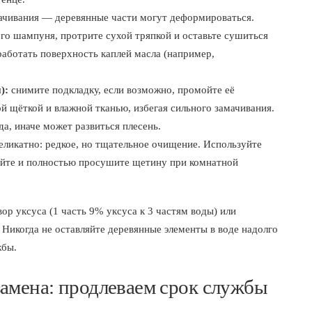
ачивания — деревянные части могут деформироваться.
го шампуня, протрите сухой тряпкой и оставьте сушиться
работать поверхность каплей масла (например,
):
снимите подкладку, если возможно, промойте её
й щёткой и влажной тканью, избегая сильного замачивания.
да, иначе может развиться плесень.
еликатно: редкое, но тщательное очищение. Используйте
йте и полностью просушите щетину при комнатной
р уксуса (1 часть 9% уксуса к 3 частям воды) или
 Никогда не оставляйте деревянные элементы в воде надолго
жбы.
замена: продлеваем срок службы