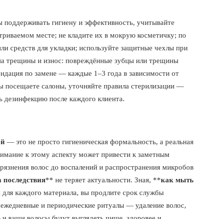
ы поддерживать гигиену и эффективность, учитывайте
етриваемом месте; не кладите их в мокрую косметичку; по
ли средств для укладки; используйте защитные чехлы при
на трещины и износ: повреждённые зубцы или трещины
ндация по замене — каждые 1–3 года в зависимости от
 вы посещаете салоны, уточняйте правила стерилизации —
 дезинфекцию после каждого клиента.
ой
— это не просто гигиеническая формальность, а реальная
имание к этому аспекту может привести к заметным
грязнения волос до воспалений и распространения микробов
а последствия
** не теряет актуальности. Зная, **
как мыть
 для каждого материала, вы продлите срок службы
 ежедневные и периодические ритуалы — удаление волос,
 и ваши волосы будут выглядеть чище, здоровее и