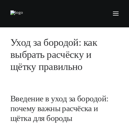
Уход за бородой: как
БАРБЕРШОПЫ
УСЛУГИ
выбрать расчёску и
СЕРТИФИКАТЫ
щётку правильно
КОСМЕТИКА
КОНТАКТЫ
ВАКАНСИИ
Введение в уход за бородой:
АКАДЕМИЯ БАРБЕРОВ
почему важны расчёска и
щётка для бороды
МОДЕЛЯМ
ФРАНШИЗА