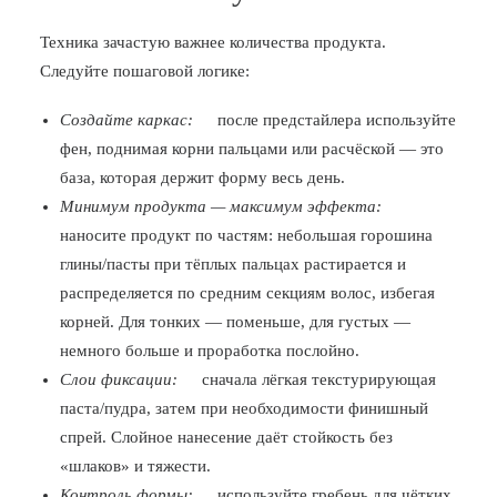
Техника зачастую важнее количества продукта.
Следуйте пошаговой логике:
Создайте каркас:
после предстайлера используйте
фен, поднимая корни пальцами или расчёской — это
база, которая держит форму весь день.
Минимум продукта — максимум эффекта:
наносите продукт по частям: небольшая горошина
глины/пасты при тёплых пальцах растирается и
распределяется по средним секциям волос, избегая
корней. Для тонких — поменьше, для густых —
немного больше и проработка послойно.
Слои фиксации:
сначала лёгкая текстурирующая
паста/пудра, затем при необходимости финишный
спрей. Слойное нанесение даёт стойкость без
«шлаков» и тяжести.
Контроль формы:
используйте гребень для чётких