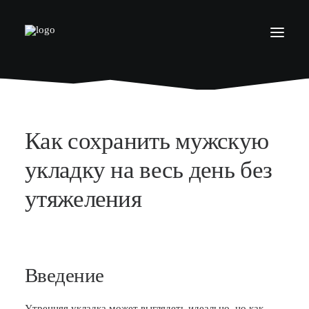
БАРБЕРШОПЫ
УСЛУГИ
Как сохранить мужскую
СЕРТИФИКАТЫ
укладку на весь день без
КОСМЕТИКА
утяжеления
КОНТАКТЫ
ВАКАНСИИ
АКАДЕМИЯ БАРБЕРОВ
Введение
МОДЕЛЯМ
ФРАНШИЗА
Утренняя укладка может выглядеть идеально, но как