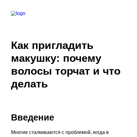
Как пригладить
БАРБЕРШОПЫ
УСЛУГИ
макушку: почему
СЕРТИФИКАТЫ
волосы торчат и что
КОСМЕТИКА
делать
КОНТАКТЫ
ВАКАНСИИ
АКАДЕМИЯ БАРБЕРОВ
Введение
МОДЕЛЯМ
ФРАНШИЗА
Многие сталкиваются с проблемой, когда в