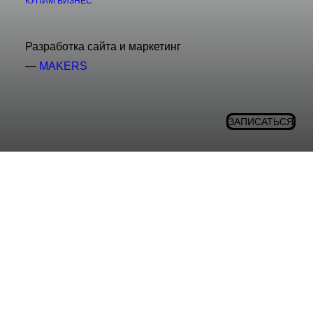
КУПИМ БИЗНЕС
Разработка сайта и маркетинг
—
MAKERS
ЗАПИСАТЬСЯ
✌️ Познакомимся поближе?
Мы ведем соцсети и хотим быть на связи — показываем
наши работы, рассказываем о процессах, гостях,
лайфхаки. Ненавязчиво и эстетично.
Телеграм канал
/
ВК