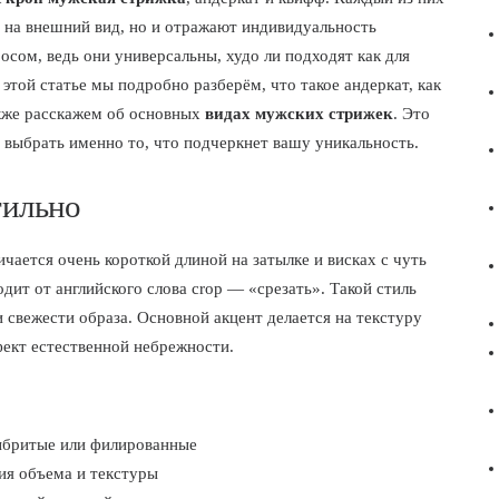
т на внешний вид, но и отражают индивидуальность
сом, ведь они универсальны, худо ли подходят как для
 этой статье мы подробно разберём, что такое андеркат, как
акже расскажем об основных
видах мужских стрижек
. Это
выбрать именно то, что подчеркнет вашу уникальность.
тильно
чается очень короткой длиной на затылке и висках с чуть
ит от английского слова crop — «срезать». Такой стиль
и свежести образа. Основной акцент делается на текстуру
фект естественной небрежности.
выбритые или филированные
ия объема и текстуры