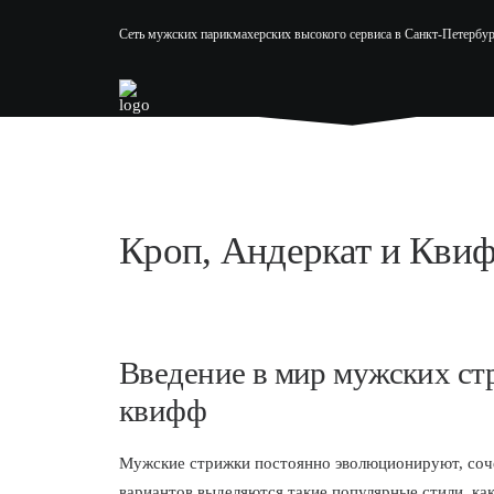
Сеть мужских парикмахерских высокого сервиса в Санкт-Петербур
Кроп, Андеркат и Кви
Введение в мир мужских стр
квифф
Мужские стрижки постоянно эволюционируют, соче
вариантов выделяются такие популярные стили, ка