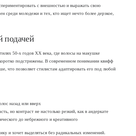
кспериментировать с внешностью и выражать свою
н среди молодежи и тех, кто ищет нечто более дерзкое,
й подачей
илях 50-х годов XX века, где волосы на макушке
ь коротко подстрижены. В современном понимании квифф
ше, что позволяет стилистам адаптировать его под любой
лос назад или вверх
сть, но контраст не настолько резкий, как в андеркате
сического до небрежного и креативного
ику и хочет выделяться без радикальных изменений.