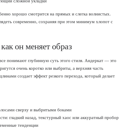
ующий сложной укладки
бенно хорошо смотрится на прямых и слегка волнистых.
глядеть современно, сохраняя при этом минимум хлопот с
 как он меняет образ
 все понимают глубинную суть этого стиля. Андеркат — это
тригутся очень коротко или выбриты, а верхняя часть
длинами создает эффект резкого перехода, который делает
олосами сверху и выбритыми боками
ти: гладкий назад, текстурный хаос или аккуратный пробор
ременные тенденции