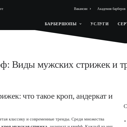
ге
Вакансии
Академия барберов
БАРБЕРШОПЫ
УСЛУГИ
СЕ
фф: Виды мужских стрижек и т
ижек: что такое кроп, андеркат и
С
тая классику и современные тренды. Среди множества
к
кроп мужская стрижка
, андеркат и квифф. Каждый из них