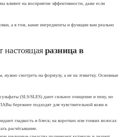
ма влияют на восприятие эффективности, даже если
овки, а в том, какие ингредиенты и функции вам реально
ит настоящая
разница в
м, нужно смотреть на формулу, а не на этикетку. Основные
ульфаты (SLS/SLES) дают сильное очищение и пену, но
ПАВы бережнее подходят для чувствительной кожи и
дают гладкость и блеск; на коротких или тонких волосах
чать расчёсывание.
ом щелочные средства поднимают кутикулу и делают