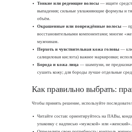
Тонкие или редеющие волосы
— ищите средств
выпадения; сильные увлажняющие формулы и тя
объём.
Окрашенные или повреждённые волосы
— пр
восстановительными компонентами; многие «же
мужчинам.
Перхоть и чувствительная кожа головы
— клю
салициловая кислота) важнее маркировки; испол
Борода и кожа лица
— шампуни, не предназнач
сушить кожу; для бороды лучше отдельные сред
Как правильно выбрать: пр
Чтобы принять решение, используйте последовате
Читайте состав: ориентируйтесь на ПАВы, конд
упаковку с надписью «мужской» или «женский».
Определите свою потребность: контроль жирност