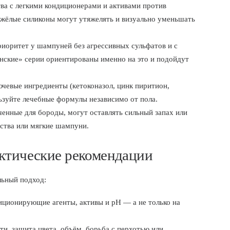
а с легкими кондиционерами и активами против
жёлые силиконы могут утяжелять и визуально уменьшать
иоритет у шампуней без агрессивных сульфатов и с
нские» серии ориентированы именно на это и подойдут
чевые ингредиенты (кетоконазол, цинк пиритион,
ьзуйте лечебные формулы независимо от пола.
енные для бороды, могут оставлять сильный запах или
ства или мягкие шампуни.
актические рекомендации
льный подход:
иционирующие агенты, активы и pH — а не только на
и, защита цвета, объём, борьба с перхотью или