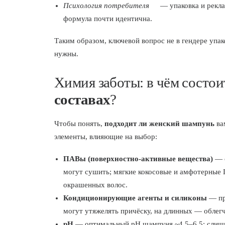
Психология потребителя
— упаковка и рекла
формула почти идентична.
Таким образом, ключевой вопрос не в гендере упак
нужны.
Химия заботы: в чём состо
составах
?
Чтобы понять,
подходит ли женский шампунь
ва
элементы, влияющие на выбор:
ПАВы (поверхностно-активные вещества)
— с
могут сушить; мягкие кокосовые и амфотерные 
окрашенных волос.
Кондиционирующие агенты и силиконы
— при
могут утяжелять причёску, на длинных — облег
pH
— оптимальный pH шампуня ~4.5–6.5; слишк