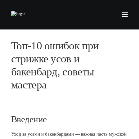
Топ-10 ошибок при
БАРБЕРШОПЫ
УСЛУГИ
стрижке усов и
СЕРТИФИКАТЫ
бакенбард, советы
КОСМЕТИКА
мастера
КОНТАКТЫ
ВАКАНСИИ
АКАДЕМИЯ БАРБЕРОВ
Введение
МОДЕЛЯМ
Уход за усами и бакенбардами — важная часть мужской
ФРАНШИЗА