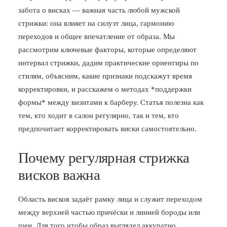
забота о висках — важная часть любой мужской
БЛОГ
стрижки: она влияет на силуэт лица, гармонию
ПОЖАЛОВАТЬСЯ
переходов и общее впечатление от образа. Мы
рассмотрим ключевые факторы, которые определяют
интервал стрижки, дадим практические ориентиры по
стилям, объясним, какие признаки подскажут время
корректировки, и расскажем о методах *поддержки
формы* между визитами к барберу. Статья полезна как
тем, кто ходит в салон регулярно, так и тем, кто
предпочитает корректировать виски самостоятельно.
Почему регулярная стрижка
висков важна
Область висков задаёт рамку лица и служит переходом
между верхней частью причёски и линией бороды или
шеи. Для того чтобы образ выглядел аккуратно,