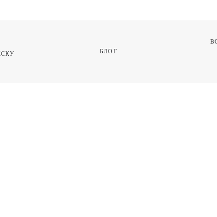
В
БЛОГ
СКУ 