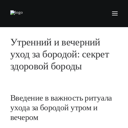
Утренний и вечерний
БАРБЕРШОПЫ
УСЛУГИ
уход за бородой: секрет
СЕРТИФИКАТЫ
здоровой бороды
КОСМЕТИКА
КОНТАКТЫ
ВАКАНСИИ
Введение в важность ритуала
АКАДЕМИЯ БАРБЕРОВ
ухода за бородой утром и
вечером
МОДЕЛЯМ
ФРАНШИЗА