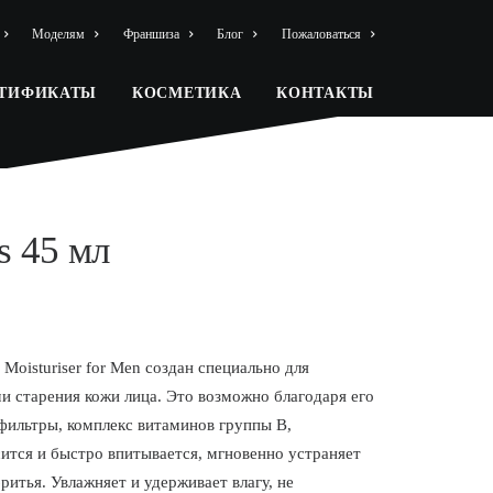
Моделям
Франшиза
Блог
Пожаловаться
РТИФИКАТЫ
КОСМЕТИКА
КОНТАКТЫ
s 45 мл
oisturiser for Men создан специально для
и старения кожи лица. Это возможно благодаря его
фильтры, комплекс витаминов группы B,
сится и быстро впитывается, мгновенно устраняет
итья. Увлажняет и удерживает влагу, не