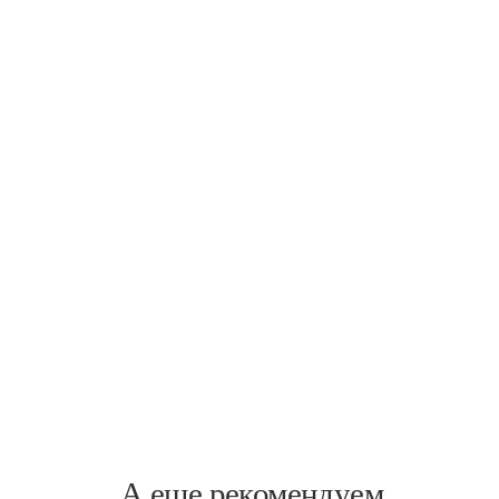
Пискаревский
Пискарёвский пр., 1
А еще рекомендуем