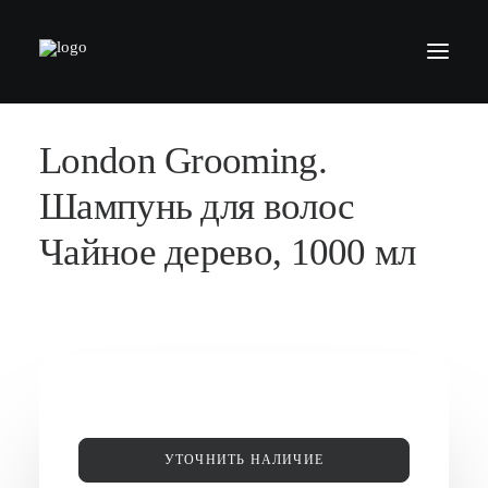
London Grooming.
БАРБЕРШОПЫ
УСЛУГИ
Шампунь для волос
СЕРТИФИКАТЫ
Чайное дерево, 1000 мл
КОСМЕТИКА
КОНТАКТЫ
ВАКАНСИИ
АКАДЕМИЯ БАРБЕРОВ
МОДЕЛЯМ
УТОЧНИТЬ НАЛИЧИЕ
ФРАНШИЗА