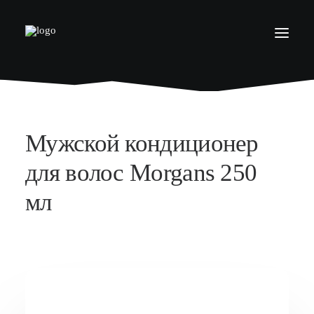
БАРБЕРШОПЫ
УСЛУГИ
Мужской кондиционер
СЕРТИФИКАТЫ
для волос Morgans 250
КОСМЕТИКА
мл
КОНТАКТЫ
ВАКАНСИИ
АКАДЕМИЯ БАРБЕРОВ
МОДЕЛЯМ
ФРАНШИЗА