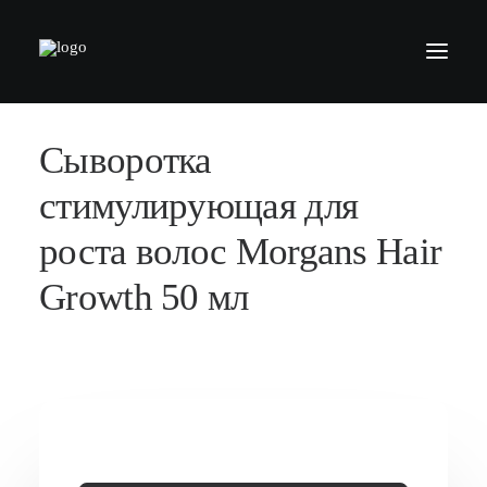
Сыворотка
БАРБЕРШОПЫ
УСЛУГИ
стимулирующая для
СЕРТИФИКАТЫ
роста волос Morgans Hair
КОСМЕТИКА
Growth 50 мл
КОНТАКТЫ
ВАКАНСИИ
АКАДЕМИЯ БАРБЕРОВ
МОДЕЛЯМ
ФРАНШИЗА