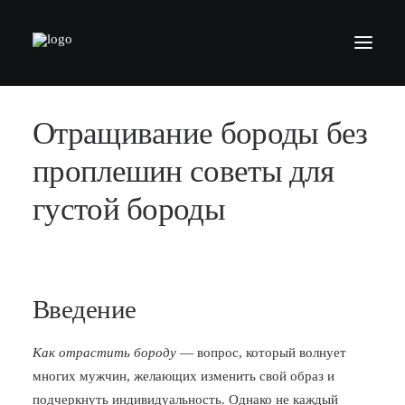
Отращивание бороды без
БАРБЕРШОПЫ
УСЛУГИ
проплешин советы для
СЕРТИФИКАТЫ
густой бороды
КОСМЕТИКА
КОНТАКТЫ
ВАКАНСИИ
Введение
АКАДЕМИЯ БАРБЕРОВ
Как отрастить бороду
— вопрос, который волнует
МОДЕЛЯМ
многих мужчин, желающих изменить свой образ и
ФРАНШИЗА
подчеркнуть индивидуальность. Однако не каждый