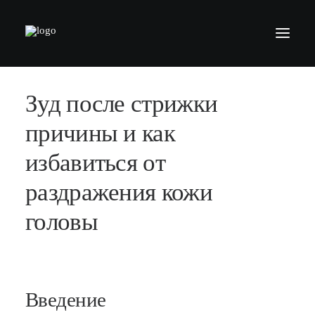
Зуд после стрижки
БАРБЕРШОПЫ
УСЛУГИ
причины и как
СЕРТИФИКАТЫ
избавиться от
КОСМЕТИКА
раздражения кожи
КОНТАКТЫ
головы
ВАКАНСИИ
АКАДЕМИЯ БАРБЕРОВ
МОДЕЛЯМ
Введение
ФРАНШИЗА