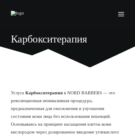
Карбокситерапия
БАРБЕРШОПЫ
УСЛУГИ
СЕРТИФИКАТЫ
КОСМЕТИКА
КОНТАКТЫ
Услуга
Карбокситерапия
в NORD BARBERS — это
ВАКАНСИИ
революционная неинвазивная процедура,
предназначенная для омоложения и улучшения
АКАДЕМИЯ БАРБЕРОВ
состояния кожи лица без использования инъекций.
МОДЕЛЯМ
Основываясь на принципе насыщения клеток кожи
кислородом через дозированное введение углекислого
ФРАНШИЗА