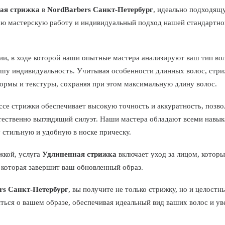
ая стрижка
в
NordBarbers Санкт-Петербург
, идеально подходящ
 всю мастерскую работу и индивидуальный подход нашей стандартн
ии, в ходе которой наши опытные мастера анализируют ваш тип во
вашу индивидуальность. Учитывая особенности длинных волос, стр
формы и текстуры, сохраняя при этом максимальную длину волос.
се стрижки обеспечивает высокую точность и аккуратность, позво
стественно выглядящий силуэт. Наши мастера обладают всеми навы
 стильную и удобную в носке прическу.
жкой, услуга
Удлиненная стрижка
включает уход за лицом, котор
 которая завершит ваш обновленный образ.
rs Санкт-Петербург
, вы получите не только стрижку, но и целос
иться о вашем образе, обеспечивая идеальный вид ваших волос и у