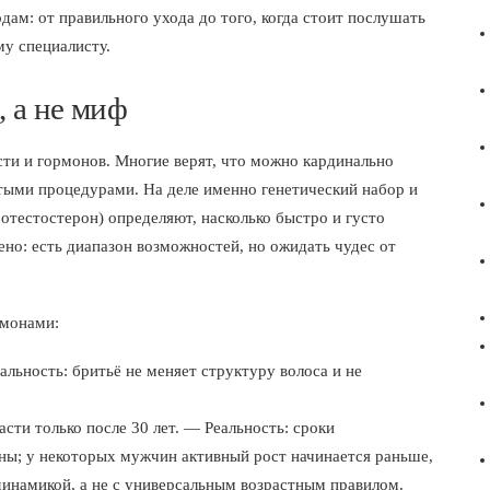
м: от правильного ухода до того, когда стоит послушать
у специалисту.
, а не миф
ти и гормонов. Многие верят, что можно кардинально
тыми процедурами. На деле именно генетический набор и
отестостерон) определяют, насколько быстро и густо
лено: есть диапазон возможностей, но ожидать чудес от
рмонами:
льность: бритьё не меняет структуру волоса и не
ти только после 30 лет. — Реальность: сроки
ны; у некоторых мужчин активный рост начинается раньше,
 динамикой, а не с универсальным возрастным правилом.