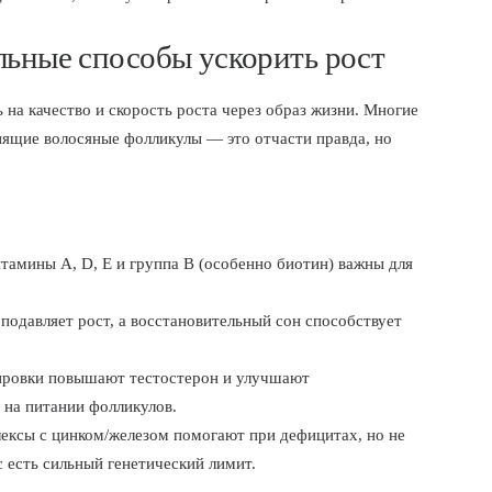
льные способы ускорить рост
 на качество и скорость роста через образ жизни. Многие
ящие волосяные фолликулы — это отчасти правда, но
итамины A, D, E и группа B (особенно биотин) важны для
 подавляет рост, а восстановительный сон способствует
нировки повышают тестостерон и улучшают
 на питании фолликулов.
ексы с цинком/железом помогают при дефицитах, но не
с есть сильный генетический лимит.