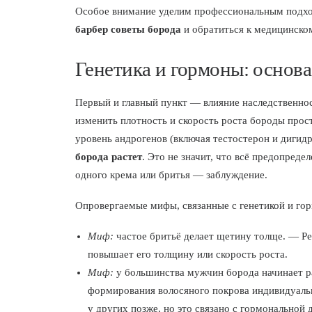
Особое внимание уделим профессиональным подхода
барбер советы борода
и обратиться к медицинском
Генетика и гормоны: основа
Первый и главный пункт — влияние наследственнос
изменить плотность и скорость роста бороды прос
уровень андрогенов (включая тестостерон и дигидр
борода растет
. Это не значит, что всё предопреде
одного крема или бритья — заблуждение.
Опровергаемые мифы, связанные с генетикой и го
Миф:
частое бритьё делает щетину толще. — Реа
повышает его толщину или скорость роста.
Миф:
у большинства мужчин борода начинает рас
формирования волосяного покрова индивидуаль
у других позже, но это связано с гормональной