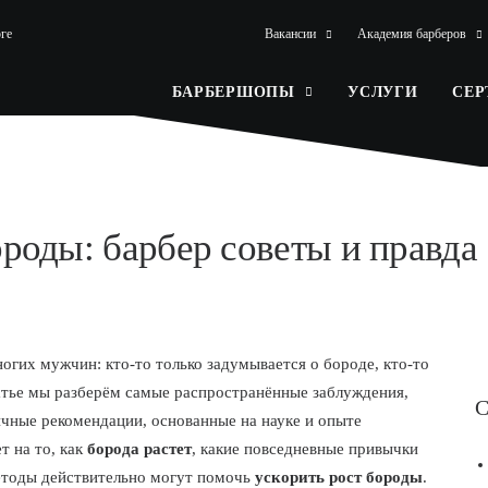
ге
Вакансии
Академия барберов
БАРБЕРШОПЫ
УСЛУГИ
СЕ
ороды: барбер советы и правда
огих мужчин: кто-то только задумывается о бороде, кто-то
атье мы разберём самые распространённые заблуждения,
С
чные рекомендации, основанные на науке и опыте
т на то, как
борода растет
, какие повседневные привычки
методы действительно могут помочь
ускорить рост бороды
.